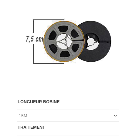
quantité
de
LONGUEUR BOBINE
Numérisation
4K
TRAITEMENT