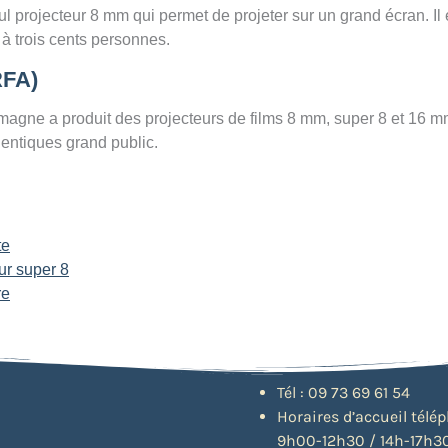
 projecteur 8 mm qui permet de projeter sur un grand écran. Il 
 à trois cents personnes.
RFA)
emagne a produit des projecteurs de films 8 mm, super 8 et 16 m
entiques grand public.
te
ur super 8
re
Tél : 09 73 69 61 54
Horaires d’accueil télé
9h00-12h30 / 14h-17h30