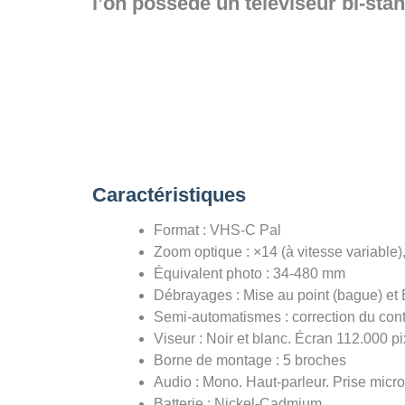
l’on possède un téléviseur bi-sta
Caractéristiques
Format : VHS-C Pal
Zoom optique : ×14 (à vitesse variable),
Équivalent photo : 34-480 mm
Débrayages : Mise au point (bague) et
Semi-automatismes : correction du contr
Viseur : Noir et blanc. Écran 112.000 p
Borne de montage : 5 broches
Audio : Mono. Haut-parleur. Prise micro
Batterie : Nickel-Cadmium