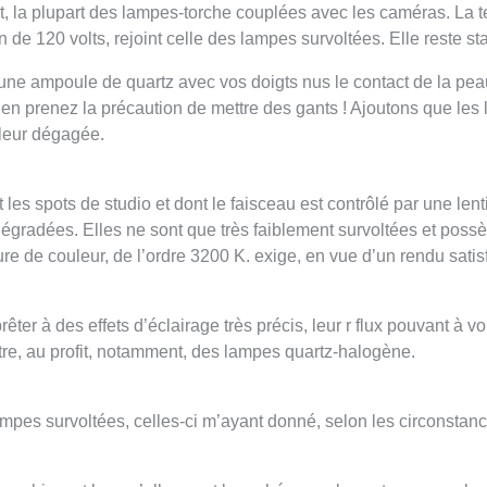
t, la plupart des lampes-torche couplées avec les caméras. La 
 de 120 volts, rejoint celle des lampes survoltées. Elle reste s
ne ampoule de quartz avec vos doigts nus le contact de la peau
 bien prenez la précaution de mettre des gants ! Ajoutons que l
aleur dégagée.
s spots de studio et dont le faisceau est contrôlé par une lent
dégradées. Elles ne sont que très faiblement survoltées et pos
e de couleur, de l’ordre 3200 K. exige, en vue d’un rendu satisf
ter à des effets d’éclairage très précis, leur r flux pouvant à vo
re, au profit, notamment, des lampes quartz-halogène.
mpes survoltées, celles-ci m’ayant donné, selon les circonstances