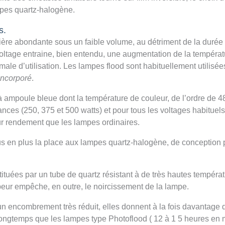
mpes quartz-halogène.
s.
mière abondante sous un faible volume, au détriment de la durée 
oltage entraine, bien entendu, une augmentation de la températu
male d’utilisation. Les lampes flood sont habituellement utilisée
 incorporé
.
à ampoule bleue dont la température de couleur, de l’ordre de 480
sances (250, 375 et 500 watts) et pour tous les voltages habitue
ur rendement que les lampes ordinaires.
s en plus la place aux lampes quartz-halogène, de conception 
ituées par un tube de quartz résistant à de très hautes températ
eur empêche, en outre, le noircissement de la lampe.
un encombrement très réduit, elles donnent à la fois davantage
ngtemps que les lampes type Photoflood ( 12 à 1 5 heures en mo