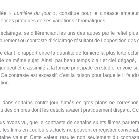
elée «
Lumière du jour
», constitue pour le cinéaste amateur
uences pratiques de ses variations chromatiques.
’éclairage, se différenciant les uns des autres par le relief plu
éclairement ou contraste d’éclairage résultant de l’opposition des
étant le rapport entre la quantité de lumière la plus forte éclair
 de ce même sujet. Ainsi, par beau temps clair et ciel dégagé, 
, qui peut être assimilé à la lampe principale en studio, envoie su
 contraste est excessif; c’est la raison pour laquelle il faudra
tion.
 dans certains contre-jour, filmés en gros plans ne correspon
 des ombres dont les détails avaient pratiquement disparu. Co
s avons vu, que le contraste de certains sujets filmés par temps
 les films en couleurs actuels ne peuvent enregistrer convena
rtaine valeur. Cette valeur résulte non seulement du contras