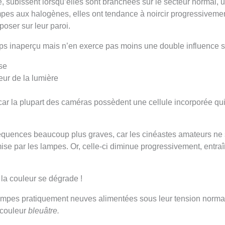
subissent lorsqu’elles sont branchées sur le secteur normal, un
es aux halogènes, elles ont tendance à noircir progressivement
poser sur leur paroi.
mps inaperçu mais n’en exerce pas moins une double influence s
se
ur de la lumière
ar la plupart des caméras possèdent une cellule incorporée qui
séquences beaucoup plus graves, car les cinéastes amateurs ne
ise par les lampes. Or, celle-ci diminue progressivement, entra
 la couleur se dégrade !
ampes pratiquement neuves alimentées sous leur tension normal
 couleur
bleuâtre.