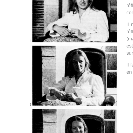
ré
com
Il
ré
(ma
est
sur
Il 
en 