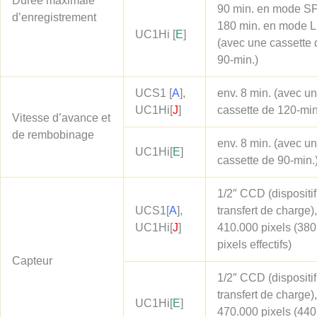
Durée maximale
90 min. en mode SP
d’enregistrement
180 min. en mode 
UC1Hi
[
E
]
(avec une cassette 
90-min.)
UCS1
[
A
]
,
env. 8 min. (avec u
UC1Hi
[
J
]
cassette de 120-min
Vitesse d’avance et
de rembobinage
env. 8 min. (avec u
UC1Hi
[
E
]
cassette de 90-min.
1/2″ CCD (dispositif
UCS1
[
A
]
,
transfert de charge),
UC1Hi
[
J
]
410.000 pixels (38
pixels effectifs)
Capteur
1/2″ CCD (dispositif
transfert de charge),
UC1Hi
[
E
]
470.000 pixels (44