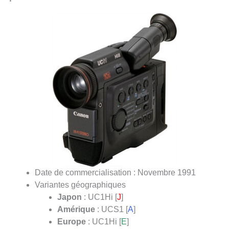
Date de commercialisation : Novembre 1991
Variantes géographiques
Japon
: UC1Hi [
J
]
Amérique
: UCS1 [
A
]
Europe
: UC1Hi [
E
]