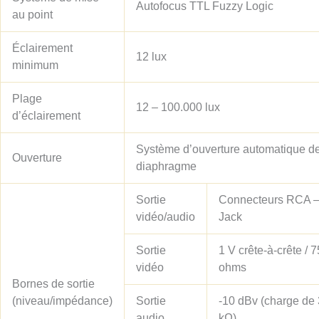
Autofocus TTL Fuzzy Logic
au point
Éclairement
12 lux
minimum
Plage
12 – 100.000 lux
d’éclairement
Système d’ouverture automatique d
Ouverture
diaphragme
Sortie
Connecteurs RCA 
vidéo/audio
Jack
Sortie
1 V crête-à-crête / 7
vidéo
ohms
Bornes de sortie
(niveau/impédance)
Sortie
-10 dBv (charge de 
audio
kΩ)