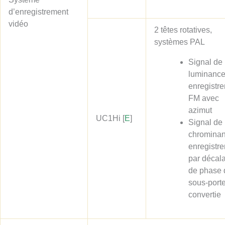
d’enregistrement
vidéo
2 têtes rotatives,
systèmes PAL
Signal de
luminance
enregistr
FM avec
azimut
UC1Hi
[
E
]
Signal de
chrominan
enregistr
par décal
de phase 
sous-port
convertie