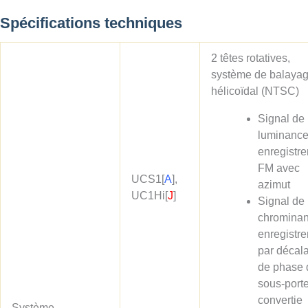
Spécifications techniques
2 têtes rotatives,
système de balaya
hélicoïdal (NTSC)
Signal de
luminance
enregistr
FM avec
UCS1
[
A
]
,
azimut
UC1Hi
[
J
]
Signal de
chrominan
enregistr
par décal
de phase 
sous-port
convertie
Système